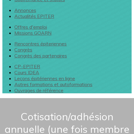
Annonces
Actualités EPITER
Offres d'emploi
Missions GOARN
Rencontres épiteriennes
Congrès
Congrès des partenaires
CP-EPITER
Cours IDEA
Leçons épitériennes en ligne
Autres formations et autoformations
Ouvrages de référence
Cotisation/adhésion
annuelle (une fois membre