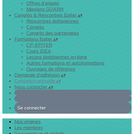
Offres d'emploi
Missions GOARN
Congrès & Rencontres Epiter
▴
▾
Rencontres épiteriennes
Congrès
Congrès des partenaires
Formations Epiter
▴
▾
CP-EPITER
Cours IDEA
Leçons épitériennes en ligne
Autres formations et autoformations
Ouvrages de référence
Demande d'adhésion
▴
▾
Cotisation annuelle
▴
▾
Nous contacter
▴
▾
Se connecter
Nos origines
Les membres
Gouvernance et statuts