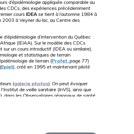
ours d’épidémiologie appliquée comparable au
ui des CDCs, des expériences précédemment
remier cours
IDEA
se tient à l’automne 1984 à
en 2003 à Veyrier du lac, au Centre des
e d’épidémiologie d’intervention du Québec
n Afrique (IEIAA). Sur le modèle des CDCs
ur un cours introductif (IDEA ou similaire),
miologie et statistiques de terrain
pidémiologie de terrain (
Profet
,
page 77)
(
Epiet
), créé en 1995 et maintenant piloté
teurs (
galerie photos
). On peut évoquer
Institut de veille sanitaire (InVS), ainsi que
e
), dans les Observatoires régionaux de santé
de santé publique, d'épidémiologie et de
 mondiale de la santé (
OMS
), etc. A l'étranger,
lègues québécois à l'
INSPQ
ou africains dont