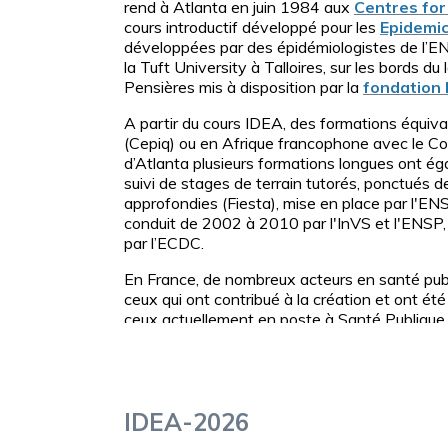
rend à Atlanta en juin 1984 aux
Centres for
cours introductif développé pour les
Epidemic
développées par des épidémiologistes de l’EN
la Tuft University à Talloires, sur les bords d
Pensières mis à disposition par la
fondation 
A partir du cours IDEA, des formations équiv
(Cepiq) ou en Afrique francophone avec le Cou
d’Atlanta plusieurs formations longues ont ég
suivi de stages de terrain tutorés, ponctués d
approfondies (Fiesta), mise en place par l'EN
conduit de 2002 à 2010 par l'InVS et l'ENSP,
par l’ECDC.
En France, de nombreux acteurs en santé publ
ceux qui ont contribué à la création et ont été 
ceux actuellement en poste à Santé Publique
(
ORS
), à la Direction générale de la santé (
D
développement (
ISPED
), à l’European Centre
d'anciens stagiaires IDEA sont à des postes 
certain.e.s ont été ministres de la santé !
IDEA-2026