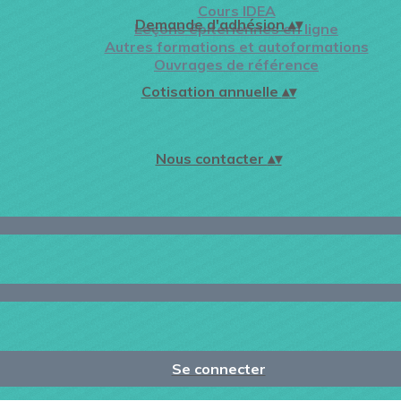
Cours IDEA
Demande d'adhésion
▴
▾
Leçons épitériennes en ligne
Autres formations et autoformations
Ouvrages de référence
Cotisation annuelle
▴
▾
Nous contacter
▴
▾
Se connecter