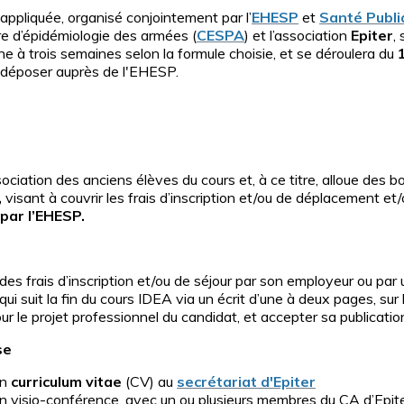
appliquée, organisé conjointement par l’
EHESP
et
Santé Publi
re d’épidémiologie des armées (
CESPA
) et l’association
Epiter
,
e à trois semaines selon la formule choisie, et se déroulera du
à déposer auprès de l'EHESP.
ociation des anciens élèves du cours et, à ce titre, alloue des bo
,
visant à couvrir les frais d’inscription et/ou de déplacement et/
par l’EHESP.
es frais d’inscription et/ou de séjour par son employeur ou par
qui suit la fin du cours IDEA via un écrit d’une à deux pages, su
 le projet professionnel du candidat, et accepter sa publication 
se
un
curriculum vitae
(CV) au
secrétariat d'Epiter
 en visio-conférence, avec un ou plusieurs membres du CA d’Epit