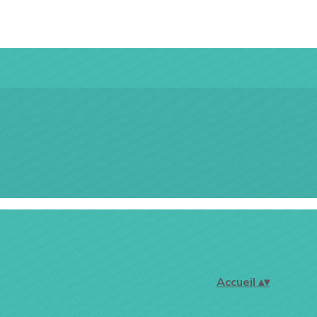
Accueil
▴
▾