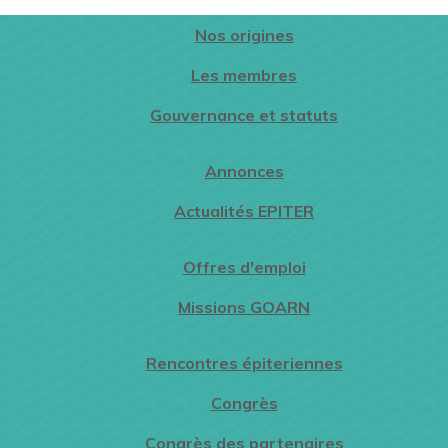
Nos origines
Les membres
Gouvernance et statuts
Annonces
Actualités EPITER
Offres d'emploi
Missions GOARN
Rencontres épiteriennes
Congrès
Congrès des partenaires