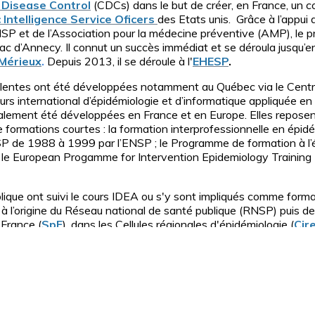
 Disease Control
(CDCs) dans le but de créer, en France, un c
 Intelligence Service Oficers
des Etats unis. Grâce à l’app
SP et de l’Association pour la médecine préventive (AMP), le p
u lac d’Annecy. Il connut un succès immédiat et se déroula jusqu’
Mérieux
.
Depuis 2013, il se déroule à l'
EHESP
.
alentes ont été développées notamment au Québec via le Centr
rs international d’épidémiologie et d’informatique appliquée e
alement été développées en France et en Europe. Elles reposent s
e formations courtes : la formation interprofessionnelle en épidé
SP de 1988 à 1999 par l’ENSP ; le Programme de formation à l’é
 le European Progamme for Intervention Epidemiology Training 
ique ont suivi le cours IDEA ou s'y sont impliqués comme forma
à l’origine du Réseau national de santé publique (RNSP) puis de l'
 France (
SpF
), dans les Cellules régionales d'épidémiologie (
Cir
GS
), dans les Agences régionales de santé (
ARS
), à l’Institut 
 for Disease Prevention and Control (
ECDC
) ou à l’Organisation
clefs en santé publique, comme par exemple certains de nos col