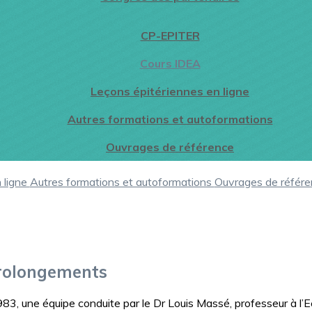
CP-EPITER
Cours IDEA
Leçons épitériennes en ligne
Autres formations et autoformations
Ouvrages de référence
 ligne
Autres formations et autoformations
Ouvrages de référ
prolongements
983, une équipe conduite par le Dr Louis Massé, professeur à l’