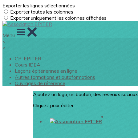
Exporter les lignes sélectionnées
Exporter toutes les colonnes
Exporter uniquement les colonnes affichées
Menu
<
>
CP-EPITER
Cours IDEA
Leçons épitériennes en ligne
Autres formations et autoformations
Ouvrages de référence
Ajoutez un logo, un bouton, des réseaux sociaux
Cliquez pour éditer