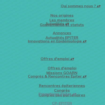
Qui sommes nous ?
▴
▾
Nos origines
Les membres
Actualités
▴
▾
Gouvernance et statuts
Annonces
Actualités EPITER
Innovations en Epidémiologie
▴
▾
Offres d'emploi
▴
▾
Offres d'emploi
Missions GOARN
Congrès & Rencontres Epiter
▴
▾
Rencontres épiteriennes
Congrès
Formations Epiter
▴
▾
Congrès des partenaires
CP-EPITER