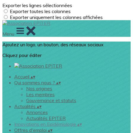
Exporter les lignes sélectionnées
Exporter toutes les colonnes
Exporter uniquement les colonnes affichées
Menu
Ajoutez un logo, un bouton, des réseaux sociaux
Cliquez pour éditer
Accueil
▴
▾
Qui sommes nous ?
▴
▾
Nos origines
Les membres
Gouvernance et statuts
Actualités
▴
▾
Annonces
Actualités EPITER
Innovations en Epidémiologie
▴
▾
Offres d'emploi
▴
▾