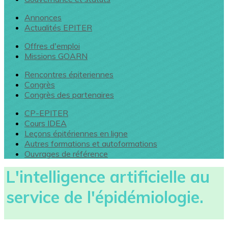
Annonces
Actualités EPITER
Offres d'emploi
Missions GOARN
Rencontres épiteriennes
Congrès
Congrès des partenaires
CP-EPITER
Cours IDEA
Leçons épitériennes en ligne
Autres formations et autoformations
Ouvrages de référence
L'intelligence artificielle au
service de l'épidémiologie.