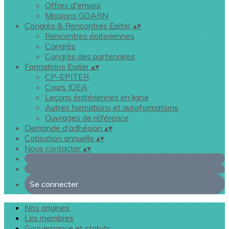
Offres d'emploi
Missions GOARN
Congrès & Rencontres Epiter
▴
▾
Rencontres épiteriennes
Congrès
Congrès des partenaires
Formations Epiter
▴
▾
CP-EPITER
Cours IDEA
Leçons épitériennes en ligne
Autres formations et autoformations
Ouvrages de référence
Demande d'adhésion
▴
▾
Cotisation annuelle
▴
▾
Nous contacter
▴
▾
Se connecter
Nos origines
Les membres
Gouvernance et statuts